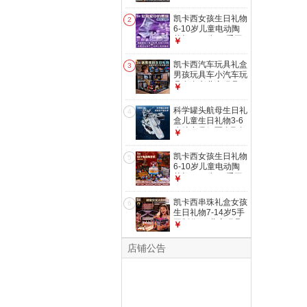
制作儿童玩具 【豪
华款】我是陶艺师
凯卡西女孩生日礼物
2
（礼品袋+陶泥+教
6-10岁儿童电动陶
学视频） 女孩生日
艺机8-12岁diy手工
￥
礼物5-7-9-10-11送
制作儿童玩具 白瓷
小学生送女儿的礼物
泥补充装（两斤）
凯卡西汽车玩具礼盒
3
女孩生日礼物5-7-9-
男孩玩具车小汽车玩
10-11送小学生送女
具合金车儿童玩具3-
￥
儿的礼物
6岁改装者 改装者合
金车礼盒/可手提/带
科学罐头航母生日礼
4
礼袋 儿童节礼物3-
盒儿童生日礼物3-6
4-5-6岁合金玩具车
岁航空母舰军事飞机
￥
+可变色+灯光+修理
7-14岁儿童玩具 航
台
母模统一号
凯卡西女孩生日礼物
5
（160294）
6-10岁儿童电动陶
艺机8-12岁diy手工
￥
制作儿童玩具 【低
配款】我是陶艺师-
凯卡西串珠礼盒女孩
6
陶艺机无礼袋（陶泥
生日礼物7-14岁5手
+教学视频） 女孩生
工制作diy儿童玩具
￥
日礼物5-7-9-10-11
8-12女儿的宝藏 热
送小学生送女儿的礼
销款-女儿的宝藏升
店铺公告
物
级版首饰盒 女儿宝
藏系列串珠礼盒手工
diy礼物新年礼物