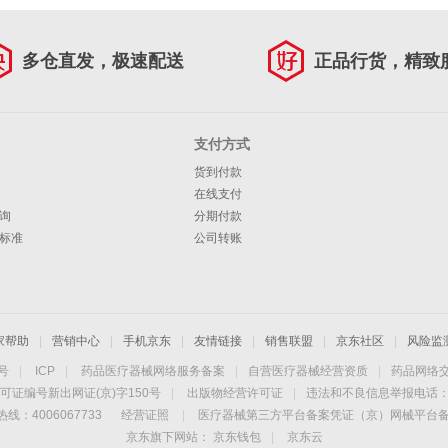
多仓直发，极速配送
正品行货，精致
支付方式
货到付款
在线支付
询
分期付款
标准
公司转账
家帮助
|
营销中心
|
手机京东
|
友情链接
|
销售联盟
|
京东社区
|
风险监
4号
|
ICP
|
药品医疗器械网络服务备案
|
自营医疗器械经营资质
|
药品网络
可证编号新出网证(京)字150号
|
出版物经营许可证
|
违法和不良信息举报电话：40
线：4006067733
经营证照
|
医疗器械第三方平台备案凭证（京）网械平台备字（
京东旗下网站：
京东钱包
|
京东云