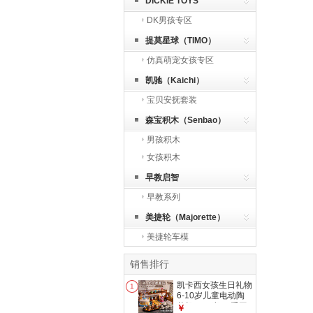
DICKIE TOYS
DK男孩专区
提莫星球（TIMO）
仿真萌宠女孩专区
凯驰（Kaichi）
宝贝安抚套装
森宝积木（Senbao）
男孩积木
女孩积木
早教启智
早教系列
美捷轮（Majorette）
美捷轮车模
销售排行
凯卡西女孩生日礼物
1
6-10岁儿童电动陶
艺机8-12岁diy手工
￥