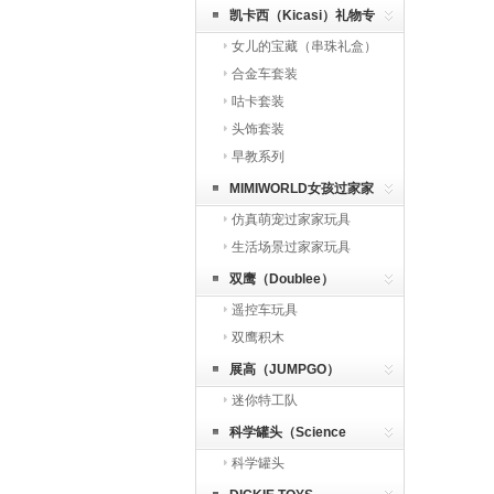
凯卡西（Kicasi）礼物专
女儿的宝藏（串珠礼盒）
区
合金车套装
咕卡套装
头饰套装
早教系列
MIMIWORLD女孩过家家
仿真萌宠过家家玩具
生活场景过家家玩具
双鹰（Doublee）
遥控车玩具
双鹰积木
展高（JUMPGO）
迷你特工队
科学罐头（Science
科学罐头
can）