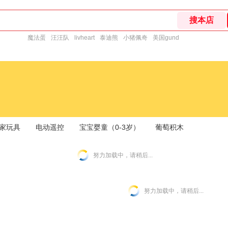
魔法蛋
汪汪队
livheart
泰迪熊
小猪佩奇
美国gund
家玩具
电动遥控
宝宝婴童（0-3岁）
葡萄积木
努力加载中，请稍后...
努力加载中，请稍后...