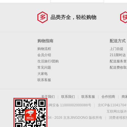
品类齐全，轻松购物
购物指南
配送方式
购物流程
上门自提
会员介绍
211限时达
生活旅行/团购
配送服务查
常见问题
配送费收取
大家电
联系客服
关于我们
|
联系我们
|
联系客服
|
合作招商
|
商
京公网安备 11000002000088号
|
京ICP备1104170
互联网出版许
Copyright © 2004 -
2026
京东JINGDONG 版权所有
|
消费者维权热