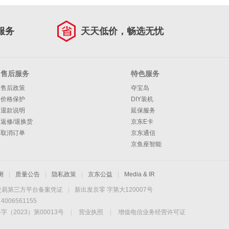
服务
天天低价，畅选无忧
售后服务
特色服务
售后政策
夺宝岛
价格保护
DIY装机
退款说明
延保服务
返修/退换货
京东E卡
取消订单
京东通信
京鱼座智能
测
|
质量公告
|
隐私政策
|
京东公益
|
Media & IR
交易第三方平台备案凭证
|
新出发京零 字第大120007号
06561155
2023）第00013号
|
营业执照
|
增值电信业务经营许可证